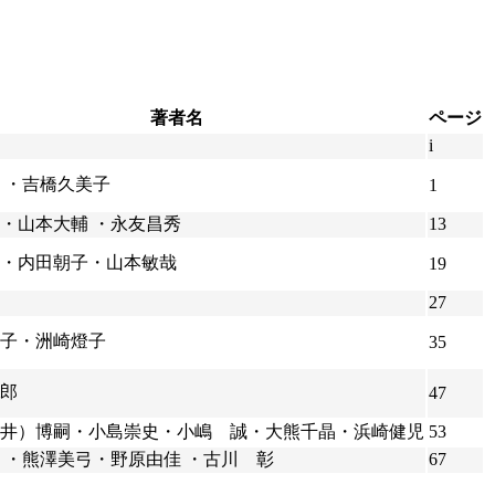
著者名
ページ
i
 ・吉橋久美子
1
・山本大輔 ・永友昌秀
13
・内田朝子・山本敏哉
19
27
子・洲崎燈子
35
郎
47
井）博嗣・小島崇史・小嶋 誠・大熊千晶・浜崎健児
53
 ・熊澤美弓・野原由佳 ・古川 彰
67