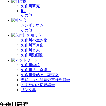
矢作川研究
Rio
その他
シンポジウム
その他
矢作川の生き物
矢作川写真集
矢作川と人
矢作川動画集
矢作川学校
矢作川「川会議」
矢作川天然アユ調査会
天然アユ生態調査実行委員会
とよたの水辺愛護会
リンク集
矢作川研究