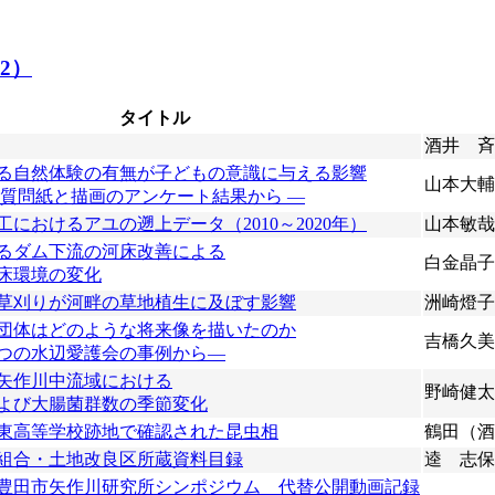
22）
タイトル
酒井 斉
る自然体験の有無が子どもの意識に与える影響
山本大輔
の質問紙と描画のアンケート結果から ―
におけるアユの遡上データ（2010～2020年）
山本敏哉
るダム下流の河床改善による
白金晶子
床環境の変化
草刈りが河畔の草地植生に及ぼす影響
洲崎燈子
団体はどのような将来像を描いたのか
吉橋久美
つの水辺愛護会の事例から―
矢作川中流域における
野崎健太
よび大腸菌群数の季節変化
東高等学校跡地で確認された昆虫相
鶴田（酒
組合・土地改良区所蔵資料目録
逵 志保
豊田市矢作川研究所シンポジウム 代替公開動画記録