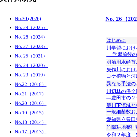
No. 26（20
No.30 (2026)
No. 29（2025）
No. 28（2024）
はじめに
No. 27（2023）
川学習におけ
― 学習前後
No. 25（2021）
明治用水頭首工
No. 24（2020）
矢作川におけ
No. 23（2019）
コケ植物と河
異なる手法の
No.22（2018）
川辺林の保全
No.21（2017）
―豊田市の２
No.20（2016）
籠川下流域と
一般細菌数お
No.19（2015）
愛知県立豊田
No.18（2014）
竹陽耕地整理
No.17（2013）
令和２年度 