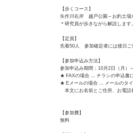
【歩くコース】
矢作川右岸 越戸公園～お釣土場水
＊研究員が歩きながら解説します
【定員】
先着50人 参加確定者には後日ご
【参加申込み方法】
参加申込み期間：10月2日（月）～
★ FAXの場合 … チラシの申込書に
★ Eメールの場合 … メールのタ
本文にお名前とご住所、お電話番号を
【参加費】
無料