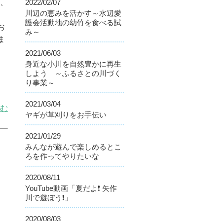
り、
2022/02/07
川辺の恵みを活かす～水辺愛
護会活動地の幼竹を食べる試
お
み～
ま
2021/06/03
身近な小川を自然豊かに再生
しよう ～ふるさとの川づく
り事業～
2021/03/04
む
ヤギが草刈りをお手伝い
2021/01/29
みんなが遊んで楽しめるとこ
ろを作ってやりたいな
2020/08/11
YouTube動画「夏だよ❗️ 矢作
川で遊ぼう❗️」
2020/08/03