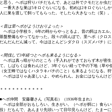
と思う。ヘボは狩りバチだもんで、あとは外でクモだとか虫だ
一番大きな巣は5キロぐらいになる。初めは2キロぐらいしか
人に巣を渡して飼ってもらった。そしたら大きなった（笑）。
＜昔は里ヘボがようけおりよった＞
ヘボは小学校５、6年の時からやっとるよ。昔の餌はカエル
基盤整備もやってなかった。段々の田んぼで。里ヘボ（クロス
だんだんだん減って。今はほとんどシダクロ（スズメバチ）に
＜間伐して3年経つとヘボも来るようになる＞
ヘボは真っ暗がりのところ（手入れができておらず木が密生
て。しばらくは食わんけど、3年ぐらい経って中の下地（草や
（女王蜂ではなくハタラキバチのこと）も来るようになる。狩
ヘボはほりゃあ楽しいよ。やめられん。お金にはならんけど
＊＊＊＊＊＊＊＊＊＊＊
■ヘボ仲間 安藤馨さん（写真右）（1936年生まれ）
ヘボは全部がおもしろい。生きがい。（ヘボが餌に）食らいつ
役）だもんで、あんまり先頭いって目印見らんけど、たまーに