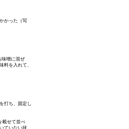
万かかった（写
お味噌に混ぜ
味料を入れて、
を打ち、固定し
を載せて並べ
いていない状