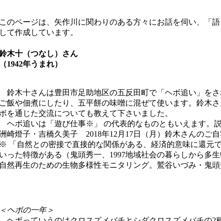
このページは、矢作川に関わりのある方々にお話を伺い、「語
して作成しています。
鈴木十（つなし）さん
（1942年うまれ）
鈴木十さんは豊田市足助地区の五反田町で「ヘボ追い」をさ
ご飯や佃煮にしたり、五平餅の味噌に混ぜて使います。鈴木さ
ボを通じた交流についても教えて下さいました。
ヘボ追いは「遊び仕事※」 の代表的なものともいえます。説
洲崎燈子・吉橋久美子 2018年12月17日（月）鈴木さんの
※ 「自然との密接で直接的な関係がある、経済的意味に還元
いった特徴がある（鬼頭秀一、1997地域社会の暮らしから多
自然再生のための生物多様性モニタリング。鷲谷いづみ・鬼頭秀
＜ヘボの一年＞
ヘボっていうのはクロスズメバチとシダクロスズメバチの2