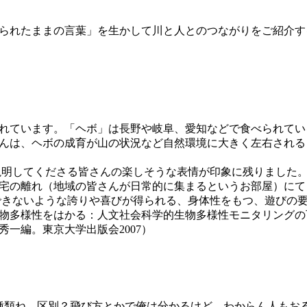
られたままの言葉」を生かして川と人とのつながりをご紹介す
れています。「ヘボ」は長野や岐阜、愛知などで食べられてい
んは、ヘボの成育が山の状況など自然環境に大きく左右される
明してくださる皆さんの楽しそうな表情が印象に残りました
ご自宅の離れ（地域の皆さんが日常的に集まるというお部屋）にて
できないような誇りや喜びが得られる、身体性をもつ、遊びの
生物多様性をはかる：人文社会科学的生物多様性モニタリングの
一編。東京大学出版会2007）
種類ね。区別？飛び方とかで俺は分かるけど、わからん人もお