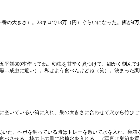
番の大きさ）。23キロで18万（円）ぐらいになった。餌が4
五平餅800本作ってね。幼虫を甘辛く煮つけて、細かく刻んで
黒…成虫に近い）。私はよう食べんけどね（笑）。決まった調
に空いている小箱に入れ、巣の大きさに合わせて穴から竹ひご
)いた。ヘボを飼っている時はトレーを敷いて水を入れ、巣箱
食べさせる。枠の上の皿に砂糖水を入れる。（写真は巣箱を置