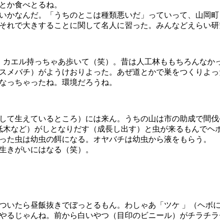
とか食べとるね。
いかなんだ。「うちのとこは種類悪いだ」っていって、山岡町
それで大きすることに関して名人に習った。みんなどえらい研
。カエル持っちゃあ歩いて（笑）。昔は人工林ももちろんなか
スメバチ）がようけおりよった。あぜ道とかで巣をつくりよっ
なっちゃったね。環境だろうね。
して生えているところ）には来ん。うちの山は市の助成で間伐
低木など）がしとなりだす（成長し出す）と虫が来るもんでヘ
った虫は幼虫の餌になる。オヤバチは幼虫から液をもらう。
生きがいにはなる（笑）。
いたら昼飯抜きでぼっとるもん。わしゃあ「ツケ 」（ヘボ
やるじゃんね。前から白いやつ（目印のビニール）がチラチラ