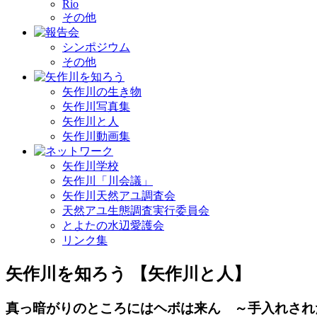
Rio
その他
シンポジウム
その他
矢作川の生き物
矢作川写真集
矢作川と人
矢作川動画集
矢作川学校
矢作川「川会議」
矢作川天然アユ調査会
天然アユ生態調査実行委員会
とよたの水辺愛護会
リンク集
矢作川を知ろう 【矢作川と人】
真っ暗がりのところにはヘボは来ん ～手入れされ