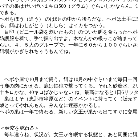
バチの巣はせいぜい１キロ500（グラム）ぐらいしかならん
できる。
ヘボをぼう（追う） のは6月の中から後ろだな。ヘボは土手
る。餌はわしがとう（わしら）はイカをつかう。
目印（ビニール袋を割いたもの）のついた餌を食らったヘボぼ
防護服を着て、手で掘り出すよ。木なんかの根っこが絡まって
らい。４、５人のグループで、一年に６０から１００ぐらいさ
餌場がかぎられちゃうもんでね。
ヘボ小屋で10月まで飼う。餌は10月の中ぐらいまで毎日一回
う鹿の肉にかえる。鹿は鉄砲で撃ってくる。それと砂糖水。2
十キロかな、40キロばかじゃない ね、最高になると1日6リッ
巣はよそ（恵那市串原など）のイベントに持ってく（販売す
歳とってやれんもん。みんなに迷惑かかるし。
ヘボの巣は一年で終わる。新しい女王が巣から出てすぐに交尾
＜研究を重ねる＞
毎年違うね、状況が。女王が冬眠する状態と、あと周囲に餌が