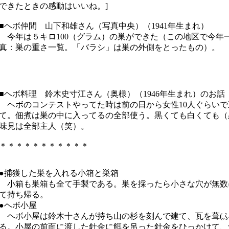
できたときの感動はいいね。]
■ヘボ仲間 山下和雄さん（写真中央）（1941年生まれ）
今年は５キロ100（グラム）の巣ができた（この地区で今年一
真：巣の重さ一覧。「バラシ」は巣の外側をとったもの）。
■ヘボ料理 鈴木史寸江さん（奥様）（1946年生まれ）のお話
ヘボのコンテストやってた時は前の日から女性10人ぐらいで
て。佃煮は巣の中に入ってるの全部使う。黒くても白くても（
味見は全部主人（笑）。
＊＊＊＊＊＊＊＊＊＊＊
●捕獲した巣を入れる小箱と巣箱
小箱も巣箱も全て手製である。巣を採ったら小さな穴が無数
て持ち帰る。
●ヘボ小屋
ヘボ小屋は鈴木十さんが持ち山の杉を刻んで建て、瓦を葺(ふ
る。小屋の前面に渡した針金に餌を吊った針金をひっかけて、