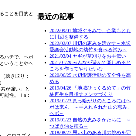
ることを目的と
最近の記事
2022/09/01
地域ぐるみで、企業もとも
に川辺を整備する
2022/02/07
川辺の恵みを活かす～水辺
愛護会活動地の幼竹を食べる試み～
2021/03/04
ヤギが草刈りをお手伝い
るハチで、ヘボ
2021/01/29
みんなが遊んで楽しめると
ということやヘ
ころを作ってやりたいな
2020/06/25
水辺愛護活動の安全性を高
。（聴き取り：
める
）
2019/04/26
「地域ひっくるめて」の竹
要素が強い」と
林再生を目指すメンマづくり
可能性。Ｉn：
2019/01/23
真っ暗がりのところにはヘ
ボは来ん ～手入れされた山の恵み、
ヘボ～
2019/01/23
自然の恵みをかたちに ～
つばき油を搾る～
2018/08/27
思い出のある川の眺めを守
る。クロスズメ