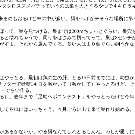
。シダクロスズメバチっていうのは巣を大きするやつで４キロ５
に来るのもおるけど林の中が多い。餌をヘボが来そうな場所に吊
って、巣を見つける。巣までは200ｍちょっとぐらい。巣穴
ると壊れちゃうで、周りをはさみで切ってって。巣は8センチか
がすよ。それから選んでくる。多い人は１０個ぐらい飼うかな
はやっとる。最初は鶏の生の肝。とる15日前までには、幼虫
リッターで砂糖1キロを溶かいて（溶かして）やっとるけど、そ
ターぐらい作る。
る）。去年まで「足助ヘボコンテスト」をやっとったけど今年
して冬眠にはいっちゃう。４月ごろに出て来て巣作り始める。
あるかないか。やる餌なんてしれとるもんね。わしが思うには