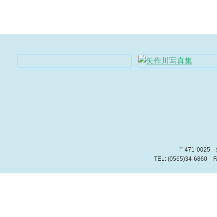
〒471-002
TEL: (0565)34-6860 F