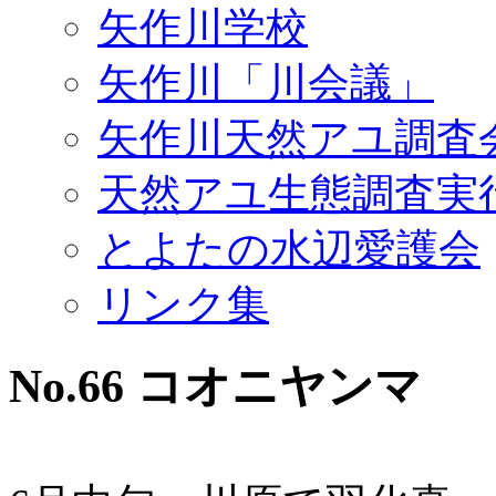
矢作川学校
矢作川「川会議」
矢作川天然アユ調査
天然アユ生態調査実
とよたの水辺愛護会
リンク集
No.66 コオニヤンマ