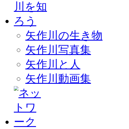
矢作川の生き物
矢作川写真集
矢作川と人
矢作川動画集