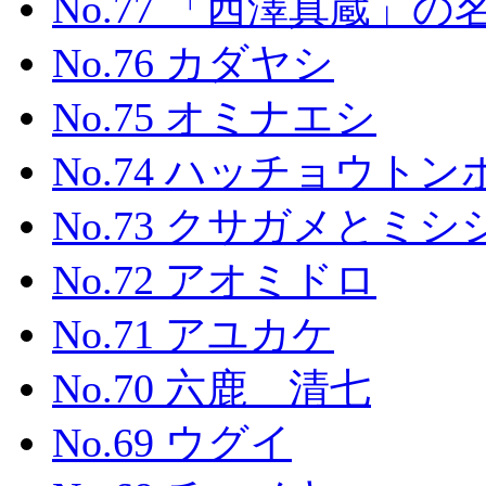
No.77 「西澤真蔵」
No.76 カダヤシ
No.75 オミナエシ
No.74 ハッチョウトン
No.73 クサガメとミ
No.72 アオミドロ
No.71 アユカケ
No.70 六鹿 清七
No.69 ウグイ