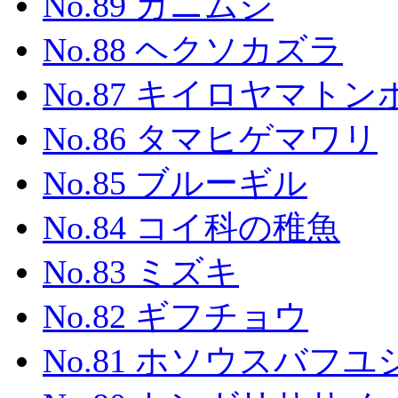
No.89 カニムシ
No.88 ヘクソカズラ
No.87 キイロヤマトン
No.86 タマヒゲマワリ
No.85 ブルーギル
No.84 コイ科の稚魚
No.83 ミズキ
No.82 ギフチョウ
No.81 ホソウスバフ