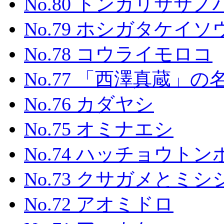
No.80 トンガリササ
No.79 ホシガタケイソ
No.78 コウライモロコ
No.77 「西澤真蔵」
No.76 カダヤシ
No.75 オミナエシ
No.74 ハッチョウトン
No.73 クサガメとミ
No.72 アオミドロ