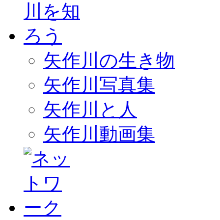
矢作川の生き物
矢作川写真集
矢作川と人
矢作川動画集