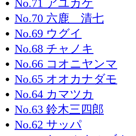
No.71 アユカケ
No.70 六鹿 清七
No.69 ウグイ
No.68 チャノキ
No.66 コオニヤンマ
No.65 オオカナダモ
No.64 カマツカ
No.63 鈴木三四郎
No.62 サッパ