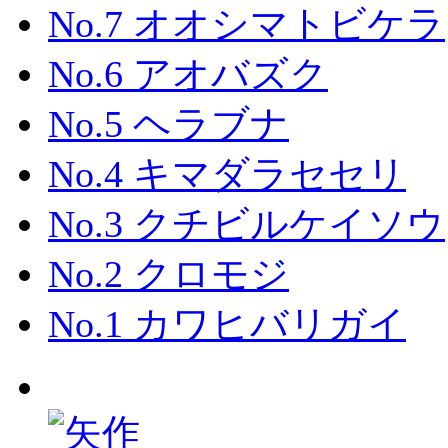
No.7 オオシマトビケラ
No.6 アオバズク
No.5 ヘラブナ
No.4 キマダラセセリ
No.3 クチビルケイソウ
No.2 クロモジ
No.1 カワヒバリガイ