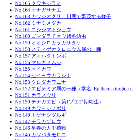
No.165 クワキジラミ
No.164 オナガサナエ
No.163 カワシオグサ 川底で繁茂する様子
No.162 ミナミメダカ
No.161 ニシシマドジョウ
No.160 ゴマダラチョウ越冬幼虫
No.159 オオシロカラカサタケ
No.158 スティゲオクロニウム属の一種
No.157 アオハダトンボ
No.156 マルカメムシ
No.155 オイカワ
No.154 セイヨウカラシナ
No.153 クロダカワニナ
No.152 エピテミア属の一種（学名: Epithemia turgida）
No.151 カラスウリ
No.150 テナガエビ（第1ゾエア期幼生）
No.149 カワヨシノボリ
No.148 トゲナシツルギ
No.147 チラカゲロウ
No.146 早春の人里植物
No.145 カワバタモロコ