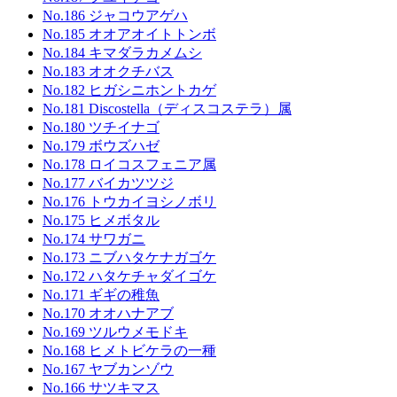
No.186 ジャコウアゲハ
No.185 オオアオイトトンボ
No.184 キマダラカメムシ
No.183 オオクチバス
No.182 ヒガシニホントカゲ
No.181 Discostella（ディスコステラ）属
No.180 ツチイナゴ
No.179 ボウズハゼ
No.178 ロイコスフェニア属
No.177 バイカツツジ
No.176 トウカイヨシノボリ
No.175 ヒメボタル
No.174 サワガニ
No.173 ニブハタケナガゴケ
No.172 ハタケチャダイゴケ
No.171 ギギの稚魚
No.170 オオハナアブ
No.169 ツルウメモドキ
No.168 ヒメトビケラの一種
No.167 ヤブカンゾウ
No.166 サツキマス