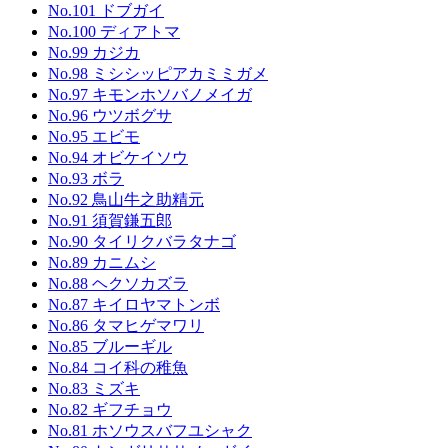
No.101 ドブガイ
No.100 ディアトマ
No.99 カジカ
No.98 ミシシッピアカミミガメ
No.97 キモンホソバノメイガ
No.96 ウツボグサ
No.95 エビモ
No.94 オビケイソウ
No.93 ボラ
No.92 鳥山牛之助精元
No.91 須賀鎌五郎
No.90 タイリクバラタナゴ
No.89 カニムシ
No.88 ヘクソカズラ
No.87 キイロヤマトンボ
No.86 タマヒゲマワリ
No.85 ブルーギル
No.84 コイ科の稚魚
No.83 ミズキ
No.82 ギフチョウ
No.81 ホソウスバフユシャク