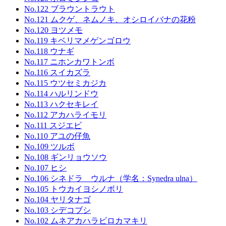
No.122 ブラウントラウト
No.121 ムクゲ、ネムノキ、オシロイバナの花粉
No.120 ヨツメモ
No.119 キベリマメゲンゴロウ
No.118 ウナギ
No.117 ニホンカワトンボ
No.116 スイカズラ
No.115 ウツセミカジカ
No.114 ハルリンドウ
No.113 ハクセキレイ
No.112 アカハライモリ
No.111 スジエビ
No.110 アユの仔魚
No.109 ツルボ
No.108 ギンリョウソウ
No.107 ヒシ
No.106 シネドラ ウルナ（学名：Synedra ulna）
No.105 トウカイヨシノボリ
No.104 ヤリタナゴ
No.103 シデコブシ
No.102 ムネアカハラビロカマキリ