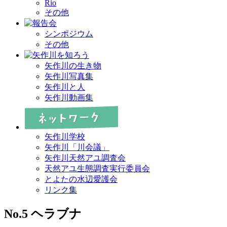
Rio
その他
シンポジウム
その他
矢作川の生き物
矢作川写真集
矢作川と人
矢作川動画集
矢作川学校
矢作川「川会議」
矢作川天然アユ調査会
天然アユ生態調査実行委員会
とよたの水辺愛護会
リンク集
No.5 ヘラブナ