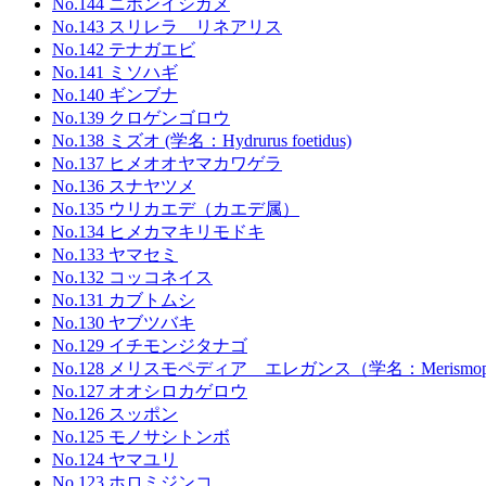
No.144 ニホンイシガメ
No.143 スリレラ リネアリス
No.142 テナガエビ
No.141 ミソハギ
No.140 ギンブナ
No.139 クロゲンゴロウ
No.138 ミズオ (学名：Hydrurus foetidus)
No.137 ヒメオオヤマカワゲラ
No.136 スナヤツメ
No.135 ウリカエデ（カエデ属）
No.134 ヒメカマキリモドキ
No.133 ヤマセミ
No.132 コッコネイス
No.131 カブトムシ
No.130 ヤブツバキ
No.129 イチモンジタナゴ
No.128 メリスモペディア エレガンス（学名：Merismopedia
No.127 オオシロカゲロウ
No.126 スッポン
No.125 モノサシトンボ
No.124 ヤマユリ
No.123 ホロミジンコ