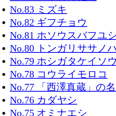
No.83 ミズキ
No.82 ギフチョウ
No.81 ホソウスバフユ
No.80 トンガリササノ
No.79 ホシガタケイソ
No.78 コウライモロコ
No.77 「西澤真蔵」の
No.76 カダヤシ
No.75 オミナエシ