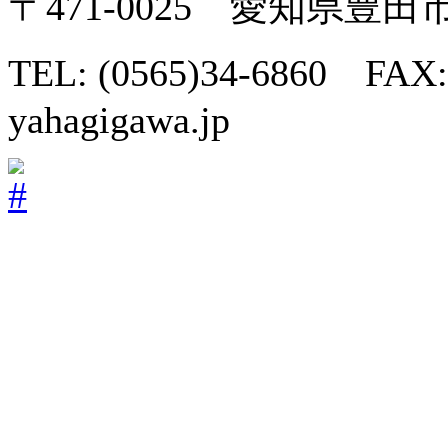
〒471-0025 愛知県豊
TEL: (0565)34-6860 FAX:
yahagigawa.jp