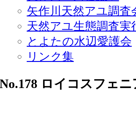
矢作川天然アユ調査
天然アユ生態調査実
とよたの水辺愛護会
リンク集
No.178 ロイコスフェ