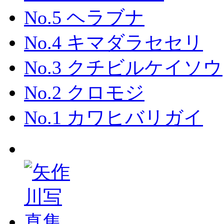
No.5 ヘラブナ
No.4 キマダラセセリ
No.3 クチビルケイソウ
No.2 クロモジ
No.1 カワヒバリガイ