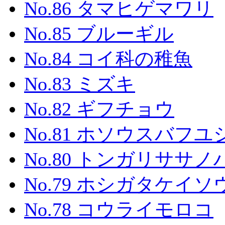
No.86 タマヒゲマワリ
No.85 ブルーギル
No.84 コイ科の稚魚
No.83 ミズキ
No.82 ギフチョウ
No.81 ホソウスバフ
No.80 トンガリササ
No.79 ホシガタケイソ
No.78 コウライモロコ