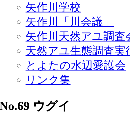
矢作川学校
矢作川「川会議」
矢作川天然アユ調査
天然アユ生態調査実
とよたの水辺愛護会
リンク集
No.69 ウグイ