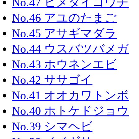
No.47 ヒメタイコウチ
No.46 アユのたまご
No.45 アサギマダラ
No.44 ウスバツバメガ
No.43 ホウネンエビ
No.42 ササゴイ
No.41 オオカワトンボ
No.40 ホトケドジョウ
No.39 シマヘビ