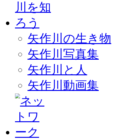
矢作川の生き物
矢作川写真集
矢作川と人
矢作川動画集