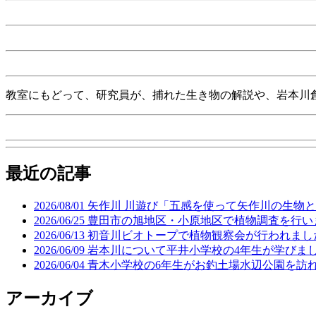
教室にもどって、研究員が、捕れた生き物の解説や、岩本川
最近の記事
2026/08/01
矢作川 川遊び「五感を使って矢作川の生物
2026/06/25
豊田市の旭地区・小原地区で植物調査を行い
2026/06/13
初音川ビオトープで植物観察会が行われまし
2026/06/09
岩本川について平井小学校の4年生が学びま
2026/06/04
青木小学校の6年生がお釣土場水辺公園を訪
アーカイブ