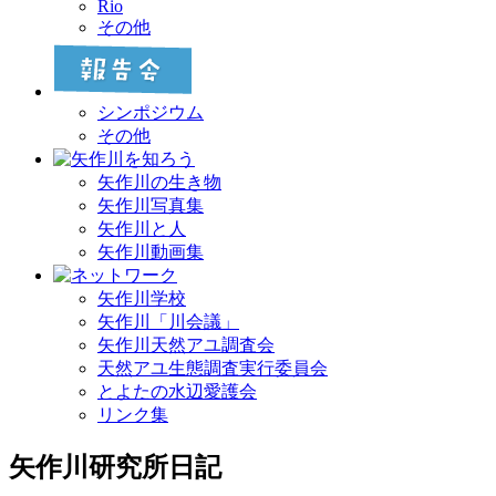
Rio
その他
シンポジウム
その他
矢作川の生き物
矢作川写真集
矢作川と人
矢作川動画集
矢作川学校
矢作川「川会議」
矢作川天然アユ調査会
天然アユ生態調査実行委員会
とよたの水辺愛護会
リンク集
矢作川研究所日記