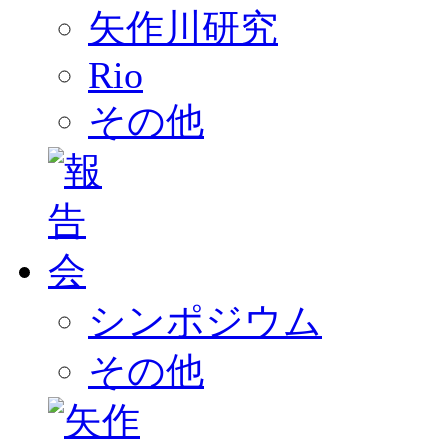
矢作川研究
Rio
その他
シンポジウム
その他