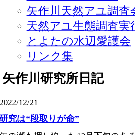
矢作川天然アユ調査
天然アユ生態調査実
とよたの水辺愛護会
リンク集
矢作川研究所日記
2022/12/21
研究は“段取りが命”