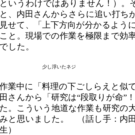
というわけではありません！）。
と、内田さんからさらに追い打ち
見せて、「上下方向が分かるよう
こと。現場での作業を極限まで効
でした。
少し浮いたネジ
作業中に「料理の下ごしらえと似
田さんから「研究は“段取りが命”
た。こういう地道な作業も研究の
みと思いました。 （話し手：内
生）