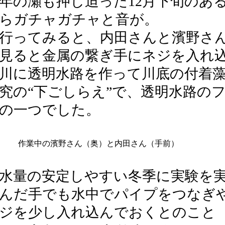
年の瀬も押し迫った12月下旬のあ
らガチャガチャと音が。
行ってみると、内田さんと濱野さ
見ると金属の繋ぎ手にネジを入れ
川に透明水路を作って川底の付着
究の“下ごしらえ”で、透明水路の
の一つでした。
作業中の濱野さん（奥）と内田さん（手前）
水量の安定しやすい冬季に実験を
んだ手でも水中でパイプをつなぎ
ジを少し入れ込んでおくとのこと