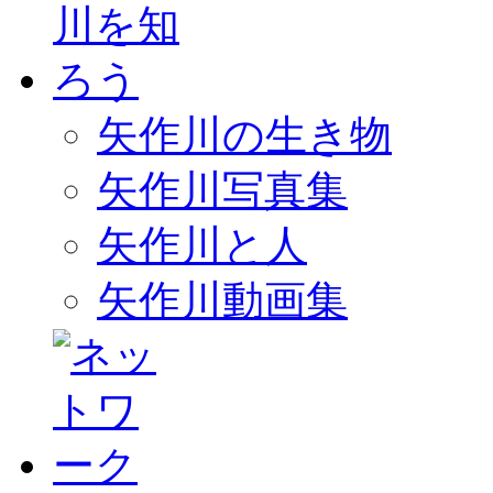
矢作川の生き物
矢作川写真集
矢作川と人
矢作川動画集