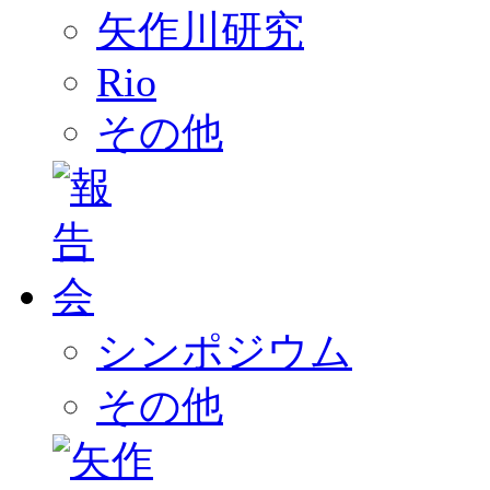
矢作川研究
Rio
その他
シンポジウム
その他