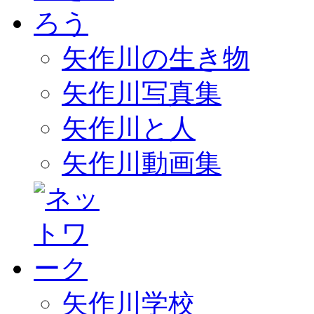
矢作川の生き物
矢作川写真集
矢作川と人
矢作川動画集
矢作川学校