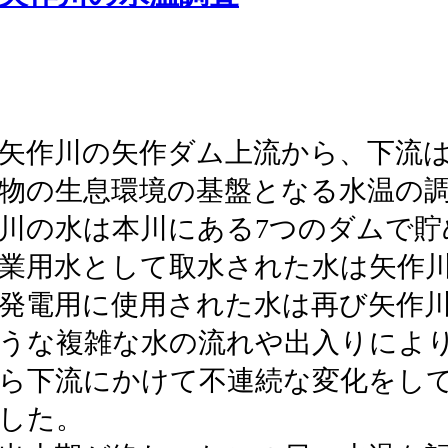
矢作川の矢作ダム上流から、下流
物の生息環境の基盤となる水温の
川の水は本川にある7つのダムで貯
業用水として取水された水は矢作
発電用に使用された水は再び矢作
うな複雑な水の流れや出入りによ
ら下流にかけて不連続な変化をし
した。