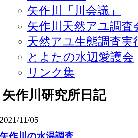
矢作川「川会議」
矢作川天然アユ調査
天然アユ生態調査実
とよたの水辺愛護会
リンク集
矢作川研究所日記
2021/11/05
矢作川の水温調査