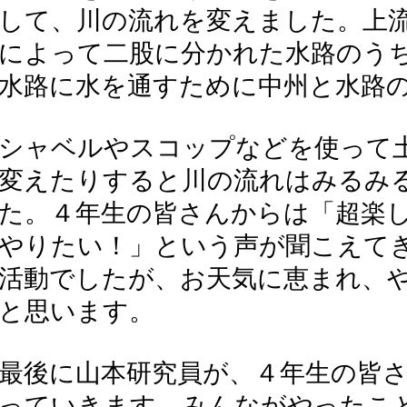
して、川の流れを変えました。上
によって二股に分かれた水路のう
水路に水を通すために中州と水路
シャベルやスコップなどを使って
変えたりすると川の流れはみるみ
た。４年生の皆さんからは「超楽
やりたい！」という声が聞こえて
活動でしたが、お天気に恵まれ、
と思います。
最後に山本研究員が、４年生の皆
っていきます。みんながやったこ