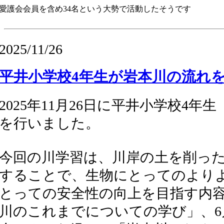
愛護会会員を含め34名という大勢で活動したそうです
2025/11/26
平井小学校4年生が岩本川の流れ
2025年11月26日に平井小学校4年
を行いました。
今回の川学習は、川岸の土を削っ
することで、生物にとってのより
とっての安全性の向上を目指す内容
川のこれまでについての学び」、6