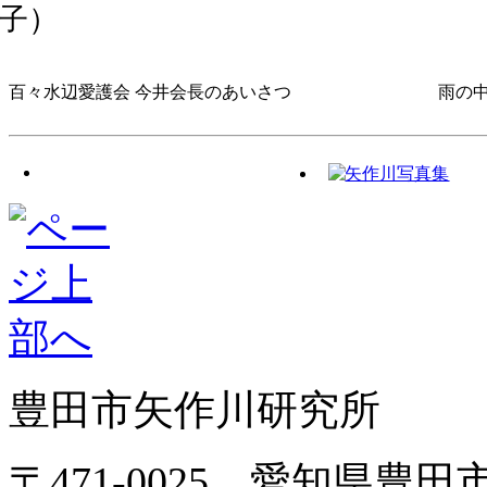
子）
百々水辺愛護会 今井会長のあいさつ
雨の
豊田市矢作川研究所
〒471-0025 愛知県豊