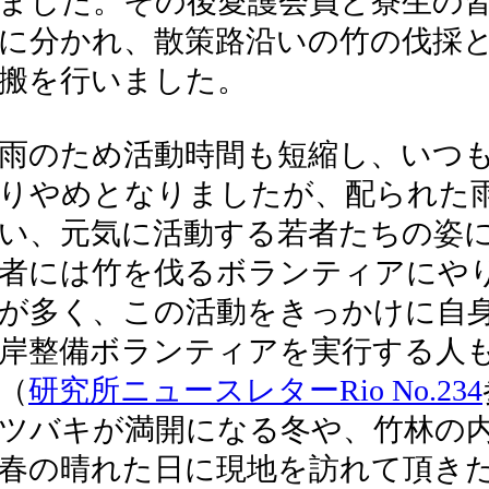
ました。その後愛護会員と寮生の皆
に分かれ、散策路沿いの竹の伐採
搬を行いました。
雨のため活動時間も短縮し、いつ
りやめとなりましたが、配られた
い、元気に活動する若者たちの姿
者には竹を伐るボランティアにや
が多く、この活動をきっかけに自
岸整備ボランティアを実行する人
（
研究所ニュースレターRio No.234
ツバキが満開になる冬や、竹林の
春の晴れた日に現地を訪れて頂き