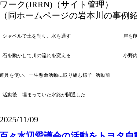
ワーク(JRRN)（サイト管理）
（同ホームページの岩本川の事例
シャベルで土を削り、水を通す
岸を
石を動かして川の流れを変える
小野
道具を使い、一生懸命活動に取り組む様子
活動前
活動後 埋まっていた水路が開通した
2025/11/09
百々水辺愛護会の活動をトヨタ自