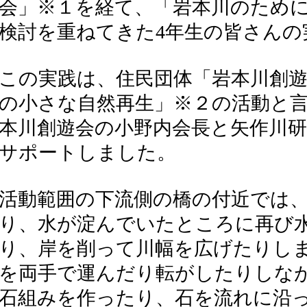
会」※１を経て、「岩本川のため
検討を重ねてきた4年生の皆さんの
この実践は、住民団体「岩本川創
の小さな自然再生」※２の活動と
本川創遊会の小野内会長と矢作川
サポートしました。
活動範囲の下流側の橋の付近では
り、水が淀んでいたところに再び
り、岸を削って川幅を広げたりし
を両手で運んだり転がしたりしな
石組みを作ったり、石を流れに沿