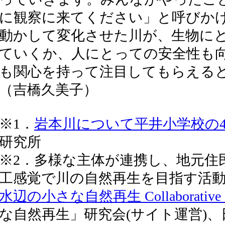
に観察に来てください」と呼びか
動かして変化させた川が、生物に
ていくか、人にとっての安全性も
も関心を持って注目してもらえる
（吉橋久美子）
※1．
岩本川について平井小学校の
研究所
※2．多様な主体が連携し、地元住
工感覚で川の自然再生を目指す活
水辺の小さな自然再生 Collaborative Natu
な自然再生」研究会(サイト運営)