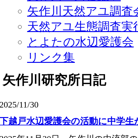
矢作川天然アユ調査
天然アユ生態調査実
とよたの水辺愛護会
リンク集
矢作川研究所日記
2025/11/30
下越戸水辺愛護会の活動に中学生