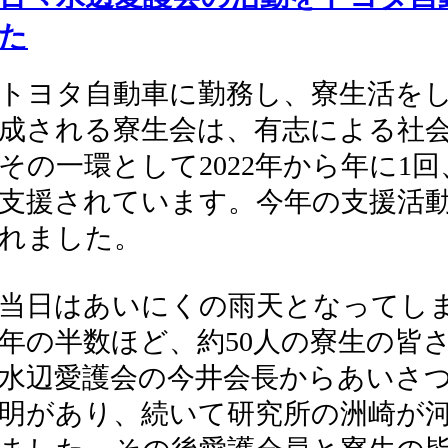
た
トヨタ自動車に勤務し、寮生活を
成される寮生会は、有志による社
その一環として2022年から年に1
支援されています。今年の支援活動
れました。
当日はあいにくの雨天となってし
年の半数ほど、約50人の寮生の皆
水辺愛護会の今井会長からあいさ
明があり、続いて研究所の洲崎が