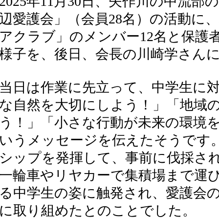
2025年11月30日、矢作川の中流
辺愛護会」（会員28名）の活動に
アクラブ」のメンバー12名と保護
様子を、後日、会長の川崎学さん
当日は作業に先立って、中学生に
な自然を大切にしよう！」「地域
う！」「小さな行動が未来の環境
いうメッセージを伝えたそうです
シップを発揮して、事前に伐採さ
一輪車やリヤカーで集積場まで運
る中学生の姿に触発され、愛護会
に取り組めたとのことでした。